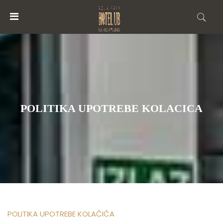
MENU
ACCOUNT
POČETNA
HOTEL
POLITIKA UPOTREBE KOLACICA
AQUA
PARK
HOTEL
BUSINESS&WELLNESS
VIRTUELNE
TURE
POLITIKA UPOTREBE KOLAČIĆA