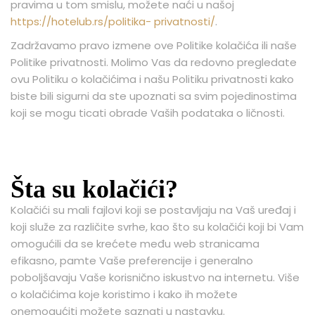
pravima u tom smislu, možete naći u našoj
https://hotelub.rs/politika-
privatnosti/
.
Zadržavamo pravo izmene ove Politike kolačića ili naše
Politike privatnosti. Molimo Vas da redovno pregledate
ovu Politiku o kolačićima i našu Politiku privatnosti kako
biste bili sigurni da ste upoznati sa svim pojedinostima
koji se mogu ticati obrade Vaših podataka o ličnosti.
Šta su kolačići?
Kolačići su mali fajlovi koji se postavljaju na Vaš uređaj i
koji služe za različite svrhe, kao što su kolačići koji bi Vam
omogućili da se krećete među web stranicama
efikasno, pamte Vaše preferencije i generalno
poboljšavaju Vaše korisnično iskustvo na internetu. Više
o kolačićima koje koristimo i kako ih možete
onemogućiti možete saznati u nastavku.