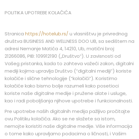
KONFERENCIJSKE
SALE
POLITIKA UPOTREBE KOLAČIĆA
PROMO
PONUDE
Stranica
https://hotelub.rs/
u vlasništvu je privrednog
društva BUSINESS AND WELLNESS DOO UB, sa sedištem na
KONTAKT
adresi Nemanje Matića 4, 14210, Ub, matični broj:
21266086, PIB: 109912190 („Društvo“). U zavisnosti od
Vašeg pristanka, kada to zahteva važeći zakon, digitalni
mediji kojima upravlja Društvo (“digitalni mediji”) koriste
kolačiće i slične tehnologije (“kolačići”). Koristimo
kolačiće kako bismo bolje razumeli kako posetioci
koriste naše digitalne medije i pružene alate i usluge,
kao i radi poboljšanja njihove upotrebe i funkcionalnosti.
Pre upotrebe naših digitalnih medija pažljivo pročitajte
ovu Politiku kolačića. Ako se ne slažete sa istom,
nemojte koristiti naše digitalne medije. Više informacija
o tome kako upravljamo podacima o ličnosti, i Vašim