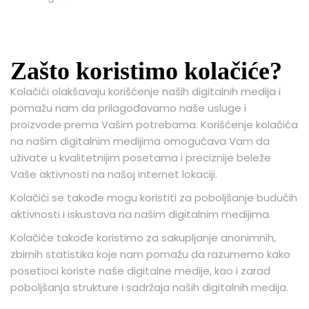
Zašto koristimo kolačiće?
Kolačići olakšavaju korišćenje naših digitalnih medija i
pomažu nam da prilagođavamo naše usluge i
proizvode prema Vašim potrebama. Korišćenje kolačića
na našim digitalnim medijima omogućava Vam da
uživate u kvalitetnijim posetama i preciznije beleže
Vaše aktivnosti na našoj internet lokaciji.
Kolačići se takođe mogu koristiti za poboljšanje budućih
aktivnosti i iskustava na našim digitalnim medijima.
Kolačiće takođe koristimo za sakupljanje anonimnih,
zbirnih statistika koje nam pomažu da razumemo kako
posetioci koriste naše digitalne medije, kao i zarad
poboljšanja strukture i sadržaja naših digitalnih medija.