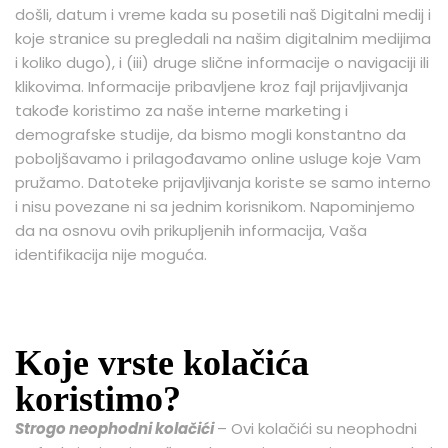
došli, datum i vreme kada su posetili naš Digitalni medij i
koje stranice su pregledali na našim digitalnim medijima
i koliko dugo), i (iii) druge slične informacije o navigaciji ili
klikovima. Informacije pribavljene kroz fajl prijavljivanja
takođe koristimo za naše interne marketing i
demografske studije, da bismo mogli konstantno da
poboljšavamo i prilagođavamo online usluge koje Vam
pružamo. Datoteke prijavljivanja koriste se samo interno
i nisu povezane ni sa jednim korisnikom. Napominjemo
da na osnovu ovih prikupljenih informacija, Vaša
identifikacija nije moguća.
Koje vrste kolačića
koristimo?
Strogo neophodni kolačići
– Ovi kolačići su neophodni