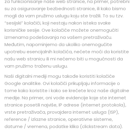
za funkcionisanje naše web stranice, na primer, potrebni
su za osiguravanje bezbednosti stranice, ili kako bismo
mogli da vam pružimo uslugu koju ste tražili. To su tzv.
“sesijski” kolačići, koji nestaju nakon isteka svake
korisničke sesije. Ove kolačiće možete onemogućiti
izmenama podešavanja na vašem pretraživaču.
Međutim, napominjemo da ukoliko onemogućite
upotrebu esencijalnih kolačića, nećete moći da koristite
našu web stranicu ili mi nećemo biti u mogućnosti da
vam pružimo traženu uslugu.
Naši digitalni mediji mogu takođe koristiti kolačiće
Google analitike. Ovi kolačići prikupljaju informacije o
tome kako koristite i kako se krećete kroz naše digitalne
medije. Na primer, oni vode evidencije koje ste internet
stranice posetili najviše, IP adrese (internet protokola),
vrste pretraživača, provajdera internet usluga (ISP),
reference / izlazne stranice, operativne sisteme,
datume / vremena, podatke klika (clickstream data).