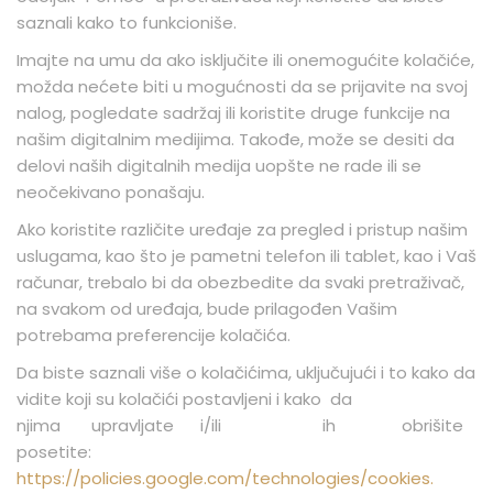
saznali kako to funkcioniše.
Imajte na umu da ako isključite ili onemogućite kolačiće,
možda nećete biti u mogućnosti da se prijavite na svoj
nalog, pogledate sadržaj ili koristite druge funkcije na
našim digitalnim medijima. Takođe, može se desiti da
delovi naših digitalnih medija uopšte ne rade ili se
neočekivano ponašaju.
Ako koristite različite uređaje za pregled i pristup našim
uslugama, kao što je pametni telefon ili tablet, kao i Vaš
računar, trebalo bi da obezbedite da svaki pretraživač,
na svakom od uređaja, bude prilagođen Vašim
potrebama preferencije kolačića.
Da biste saznali više o kolačićima, uključujući i to kako da
vidite koji su kolačići postavljeni i kako da
njima upravljate i/ili ih obrišite
posetite:
https://policies.google.com/technologies/cookies.