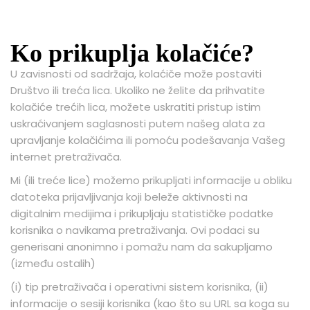
Ko prikuplja kolačiće?
U zavisnosti od sadržaja, kolaćiče može postaviti
Društvo ili treća lica. Ukoliko ne želite da prihvatite
kolačiće trećih lica, možete uskratiti pristup istim
uskraćivanjem saglasnosti putem našeg alata za
upravljanje kolačićima ili pomoću podešavanja Vašeg
internet pretraživača.
Mi (ili treće lice) možemo prikupljati informacije u obliku
datoteka prijavljivanja koji beleže aktivnosti na
digitalnim medijima i prikupljaju statističke podatke
korisnika o navikama pretraživanja. Ovi podaci su
generisani anonimno i pomažu nam da sakupljamo
(između ostalih)
(i) tip pretraživača i operativni sistem korisnika, (ii)
informacije o sesiji korisnika (kao što su URL sa koga su