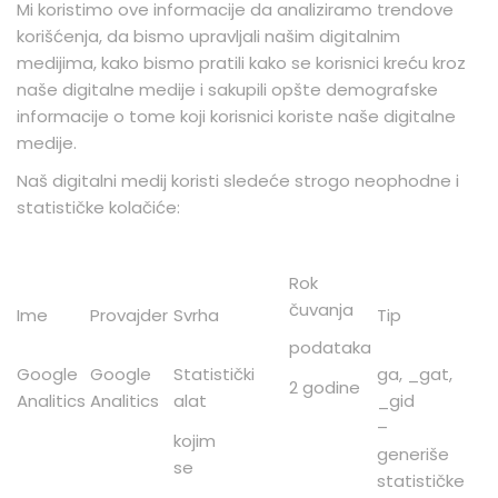
Mi koristimo ove informacije da analiziramo trendove
korišćenja, da bismo upravljali našim digitalnim
medijima, kako bismo pratili kako se korisnici kreću kroz
naše digitalne medije i sakupili opšte demografske
informacije o tome koji korisnici koriste naše digitalne
medije.
Naš digitalni medij koristi sledeće strogo neophodne i
statističke kolačiće:
Rok
čuvanja
Ime
Provajder
Svrha
Tip
podataka
Google
Google
Statistički
ga, _gat,
2 godine
Analitics
Analitics
alat
_gid
–
kojim
generiše
se
statističke