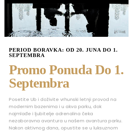
PERIOD BORAVKA: OD 20. JUNA DO 1.
SEPTEMBRA
Promo Ponuda Do 1.
Septembra
Posetite Ub i doživite vrhunski letnji provod na
modernim bazenima i u akva parku, dok
najmlađe i ljubitelje adrenalina čeka
nezaboravna avantura u našem avantura parku.
Nakon aktivnog dana, opustite se u luksuznom