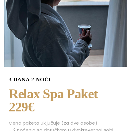
3 DANA 2 NOĆI
Relax Spa Paket
229€
Cena paketa uključuje (za dve osobe)
– 2 noćenja sa doručkom u dvokrevetnoj sobi