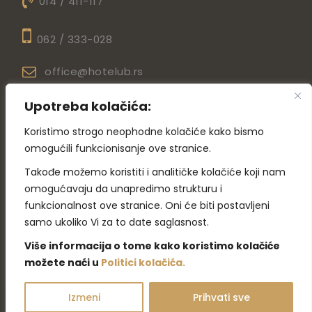
014 / 411-117
062 / 333-028
office@hotelub.rs
Ulica Nemanje Matića 4,14210 Ub
Upotreba kolačića:
Hotel Ub – Aqua Park
Koristimo strogo neophodne kolačiće kako bismo
omogućili funkcionisanje ove stranice.
014 / 410-013
Takođe možemo koristiti i analitičke kolačiće koji nam
omogućavaju da unapredimo strukturu i
066 / 8029-091
funkcionalnost ove stranice. Oni će biti postavljeni
prodaja@hotelub.rs
samo ukoliko Vi za to date saglasnost.
Omladinskih brigada bb,14210 Ub
Više informacija o tome kako koristimo kolačiće
možete naći u
Politici kolačića
.
SR
Izmeni
Prihvati sve