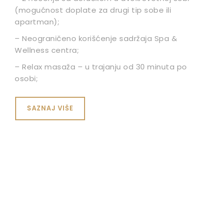
(mogućnost doplate za drugi tip sobe ili
apartman);
– Neograničeno korišćenje sadržaja Spa &
Wellness centra;
– Relax masaža – u trajanju od 30 minuta po
osobi;
SAZNAJ VIŠE