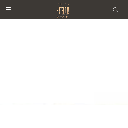
MENU
ACCOUNT
POČETNA
HOTEL
BUSINESS&WELLNESS
AQUA
PARK
HOTEL
BUSINESS&WELLNESS
VIRTUELNE
TURE