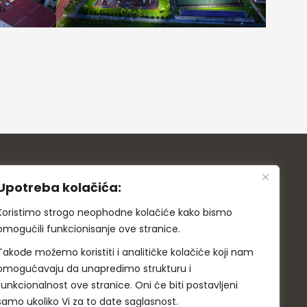
Upotreba kolačića:
Koristimo strogo neophodne kolačiće kako bismo
omogućili funkcionisanje ove stranice.
Hotel Ub – Aqua Park
Takođe možemo koristiti i analitičke kolačiće koji nam
omogućavaju da unapredimo strukturu i
014 / 410-013
funkcionalnost ove stranice. Oni će biti postavljeni
samo ukoliko Vi za to date saglasnost.