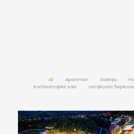
All
Apartman
Galerija
Ho
Konferencijske sale
Letnjikovac Šepkova