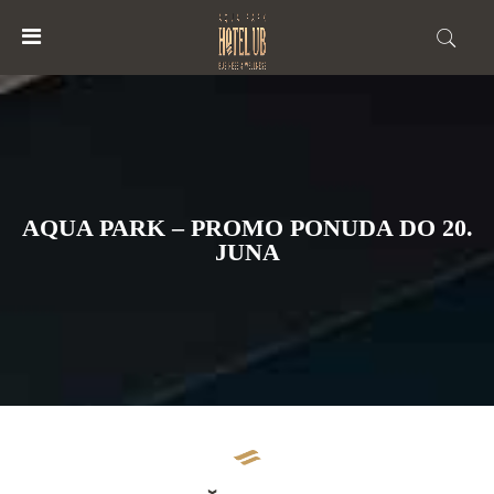
MENU
ACCOUNT
POČETNA
AQUA PARK – PROMO PONUDA DO 20.
HOTEL
JUNA
AQUA
PARK
HOTEL
BUSINESS&WELLNESS
VIRTUELNE
TURE