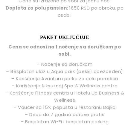
Cene su izražene po sobi za jednu noć.
Doplata za polupansion:
1650 RSD po obroku, po
osobi.
PAKET UKLJUČUJE
Cena se odnosi na 1 noćenje sa doručkom po
sobi.
– Noćenje sa doručkom
– Besplatan ulaz u Aqua park (peškir obezbeđen)
– Korišćenje Avantura parka za celu porodicu
– Korišćenje luksuznoj Spa & Wellness centra
– Korišćenje Fitness centra u Hotelu Ub Business &
Wellness
– Vaučer sa 15% popusta u restoranu Bajka
– Deca do 7 godina borave gratis
– Besplatan Wi-Fi i besplatan parking