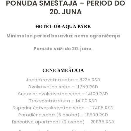
PONUDA SMEŠTAJA – PERIOD DO
KONFERENCIJSKE
SALE
20. JUNA
PROMO
HOTEL UB AQUA PARK
PONUDE
Minimalan period boravka: nema ograničenja
KONTAKT
Ponuda važi do 20. juna.
CENE SMEŠTAJA
Jednokrevetna soba – 8225 RSD
Dvokrevetna soba – 11750 RSD
Superior dvokrevetna soba – 14100 RSD
Trokrevetna soba – 14100 RSD
Superior četvorokrevetna soba – 17405 RSD
Porodična soba (5 osoba) – 18800 RSD
Executive apartment (2 osobe) – 20885 RSD