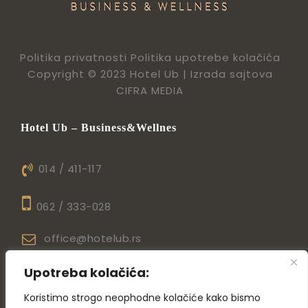
Politika privatnosti
Politika upotrebe kolačića
Copyright © 2023 Hotel Ub |
Izrada sajtova
CIFRA MEDIA
Hotel Ub – Business&Wellnes
014 / 411-117
062 / 333-028
office@hotelub.rs
Ulica Nemanje Matića 4,14210 Ub
Upotreba kolačića:
Hotel Ub – Aqua Park
Koristimo strogo neophodne kolačiće kako bismo