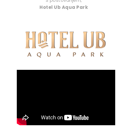
S poštovanjem,
Hotel Ub Aqua Park